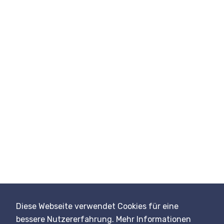
l
d
l
e
e
r
.
Barkarte "Portrait"
Diese Webseite verwendet Cookies für eine
bessere Nutzererfahrung. Mehr Informationen