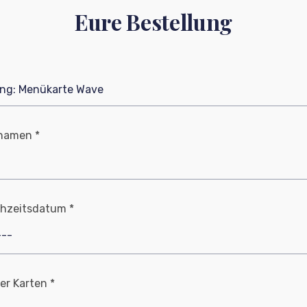
Eure Bestellung
naturweiß:
namen *
hzeitsdatum *
er Karten *