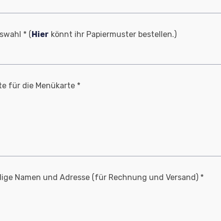
Notwendig
Diese
swahl * (
Hier
könnt ihr Papiermuster bestellen.)
Cookies
sind nicht
optional. Sie
werden
benötigt,
te für die Menükarte *
damit die
Website
funktioniert.
Statistik
Mit diesen
Cookies
können wir die
dige Namen und Adresse (für Rechnung und Versand) *
Funktionsweise
und Struktur
der Website auf
Basis der
Nutzung