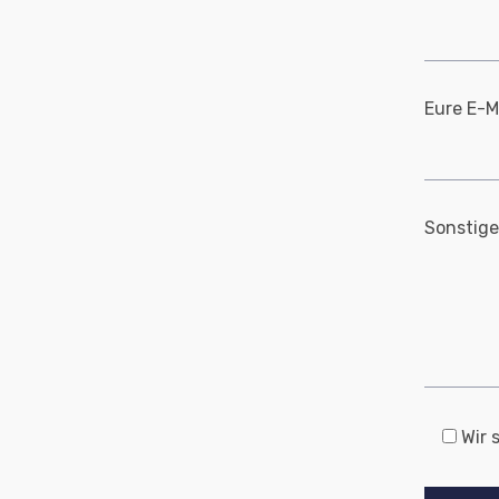
Eure E-M
Sonstig
B
Wir 
i
t