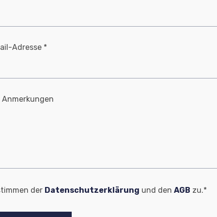
verbessern.
Erfahrung
Damit unsere
ail-Adresse *
Website
während
deines
Besuchs so
gut wie
e Anmerkungen
möglich
funktioniert.
Wenn du
diese
Cookies
ablehnst,
verschwinden
einige
Funktionen
von der
stimmen der
Datenschutzerklärung
und den
AGB
zu.*
Website.