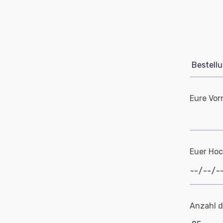
bei 125 Stück … 278€
bei 150 Stück … 293€
Papierfarben rose, schwarz, lavendel, Hanf 
bei 25 Stück … 165€
bei 50 Stück … 195€
bei 75 Stück … 218€
bei 100 Stück … 241€
Eure Vor
bei 125 Stück … 255€
bei 150 Stück … 268€
Versand inklusive.
Euer Hoc
Anzahl d