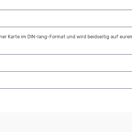
iner Karte im DIN-lang-Format und wird beidseitig auf eur
m Produkt in eurem Briefkasten ca. 2 Wochen.
: